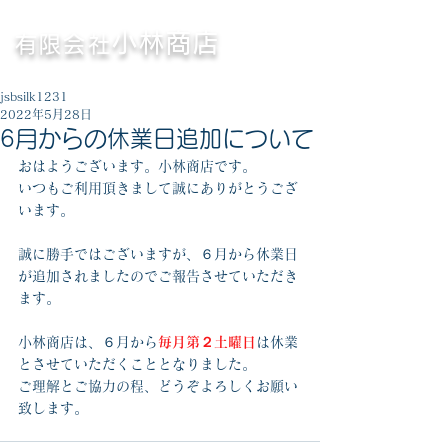
〈横浜市
〉
鉄・非鉄くず高価買取専門
小林商店
有限会社
営業時間／8:30～17:00（休憩／12:00～13:00）
jsbsilk1231
2022年5月28日
6月からの休業日追加について
おはようございます。小林商店です。
いつもご利用頂きまして誠にありがとうござ
います。
誠に勝手ではございますが、６月から休業日
が追加されましたのでご報告させていただき
ます。
小林商店は、６月から
毎月第２土曜日
は休業
とさせていただくこととなりました。
ご理解とご協力の程、どうぞよろしくお願い
致します。