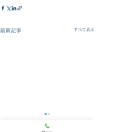
すべて表示
最新記事
☆夏季休業について☆
☆ゴールデンウ
お休みについて