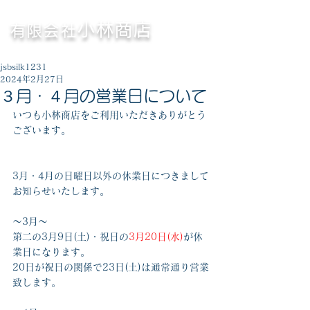
〈横浜市
〉
鉄・非鉄くず高価買取専門
小林商店
有限会社
営業時間／8:30～17:00（休憩／12:00～13:00）
jsbsilk1231
2024年2月27日
３月・４月の営業日について
いつも小林商店をご利用いただきありがとう
ございます。
3月・4月の日曜日以外の休業日につきまして
お知らせいたします。
～3月～
第二の3月9日(土)・祝日の
3月20日(水)
が休
業日になります。
20日が祝日の関係で23日(土)は通常通り営業
致します。