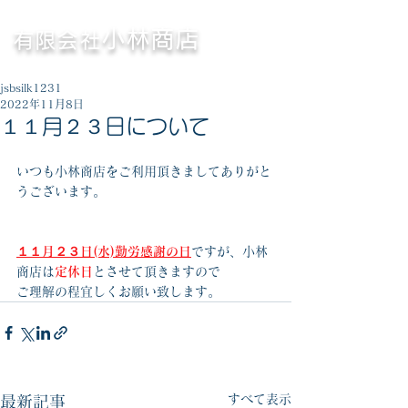
〈横浜市
〉
鉄・非鉄くず高価買取専門
小林商店
有限会社
営業時間／8:30～17:00（休憩／12:00～13:00）
jsbsilk1231
2022年11月8日
１１月２３日について
いつも小林商店をご利用頂きましてありがと
うございます。
１１月２３日(水)勤労感謝の日
ですが、小林
商店は
定休日
とさせて頂きますので
ご理解の程宜しくお願い致します。
すべて表示
最新記事