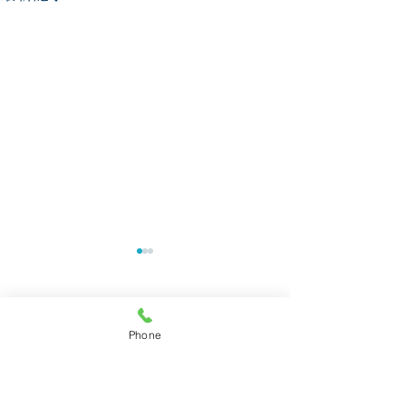
☆夏季休業について☆
☆ゴールデンウ
お休みについて
平素より格別のご愛顧を賜
コメント
り、誠にありがとうございま
Phone
いつも小林商店を
す。 誠に勝手ながら、今夏
だきありがとうご
は猛暑による従業員の健康管
ゴールデンウイー
コメントを追加…
理及び安全確保のため 例年