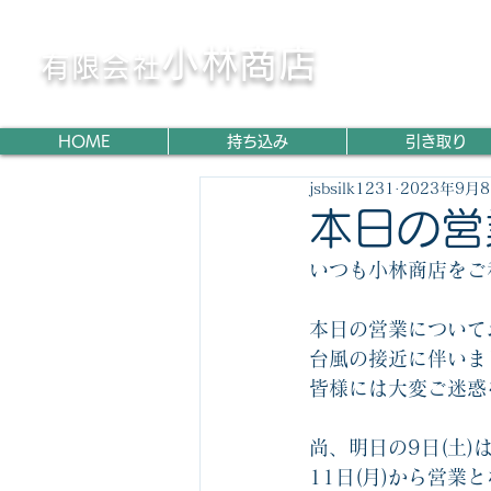
〈横浜市
〉
鉄・非鉄くず高価買取専門
小林商店
有限会社
HOME
持ち込み
引き取り
jsbsilk1231
2023年9月
本日の営
いつも小林商店をご
本日の営業について
台風の接近に伴いま
皆様には大変ご迷惑
尚、明日の9日(土
11日(月)から営