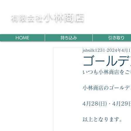
〈横浜市
〉
鉄・非鉄くず高価買取専門
小林商店
有限会社
HOME
持ち込み
引き取り
jsbsilk1231
2024年4月
ゴールデ
いつも小林商店をご
小林商店のゴールデ
4月28(日)・4月29
以上となります。